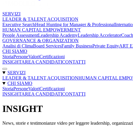
SERVIZI
LEADER & TALENT ACQUISITION
Executive Search
Head Hunting for Manager & Professional
Internatio
HUMAN CAPITAL EMPOWERMENT
People Assessment
Leadership Academy
Leadership Accelerator
Coach
GOVERNANCE & ORGANIZATION
Analisi di Clima
Board Services
Family Business
Private Equity
ART 
CHI SIAMO
Storia
Persone
Valori
Certificazioni
INSIGHT
AREA CANDIDATI
CONTATTI
SERVIZI
LEADER & TALENT ACQUISITION
HUMAN CAPITAL EMP
CHI SIAMO
Storia
Persone
Valori
Certificazioni
INSIGHT
AREA CANDIDATI
CONTATTI
INSIGHT
News, storie e testimonianze video per leggere leadership, organizza