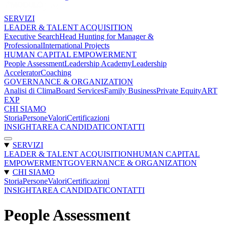
SERVIZI
LEADER & TALENT ACQUISITION
Executive Search
Head Hunting for Manager &
Professional
International Projects
HUMAN CAPITAL EMPOWERMENT
People Assessment
Leadership Academy
Leadership
Accelerator
Coaching
GOVERNANCE & ORGANIZATION
Analisi di Clima
Board Services
Family Business
Private Equity
ART
EXP
CHI SIAMO
Storia
Persone
Valori
Certificazioni
INSIGHT
AREA CANDIDATI
CONTATTI
SERVIZI
LEADER & TALENT ACQUISITION
HUMAN CAPITAL
EMPOWERMENT
GOVERNANCE & ORGANIZATION
CHI SIAMO
Storia
Persone
Valori
Certificazioni
INSIGHT
AREA CANDIDATI
CONTATTI
People Assessment