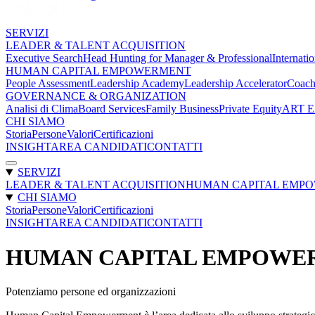
SERVIZI
LEADER & TALENT ACQUISITION
Executive Search
Head Hunting for Manager & Professional
Internatio
HUMAN CAPITAL EMPOWERMENT
People Assessment
Leadership Academy
Leadership Accelerator
Coach
GOVERNANCE & ORGANIZATION
Analisi di Clima
Board Services
Family Business
Private Equity
ART 
CHI SIAMO
Storia
Persone
Valori
Certificazioni
INSIGHT
AREA CANDIDATI
CONTATTI
SERVIZI
LEADER & TALENT ACQUISITION
HUMAN CAPITAL EMP
CHI SIAMO
Storia
Persone
Valori
Certificazioni
INSIGHT
AREA CANDIDATI
CONTATTI
HUMAN CAPITAL EMPOWE
Potenziamo persone ed organizzazioni