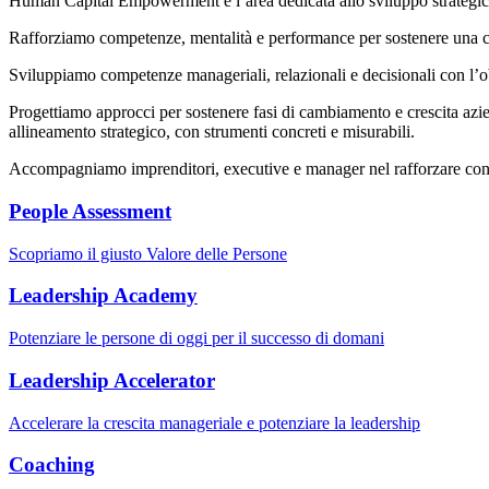
Human Capital Empowerment è l’area dedicata allo sviluppo strategico d
Rafforziamo competenze, mentalità e performance per sostenere una cre
Sviluppiamo competenze manageriali, relazionali e decisionali con l’ob
Progettiamo approcci per sostenere fasi di cambiamento e crescita azi
allineamento strategico, con strumenti concreti e misurabili.
Accompagniamo imprenditori, executive e manager nel rafforzare cons
People Assessment
Scopriamo il giusto Valore delle Persone
Leadership Academy
Potenziare le persone di oggi per il successo di domani
Leadership Accelerator
Accelerare la crescita manageriale e potenziare la leadership
Coaching