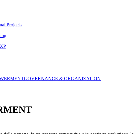
nal Projects
ing
EXP
OWERMENT
GOVERNANCE & ORGANIZATION
RMENT