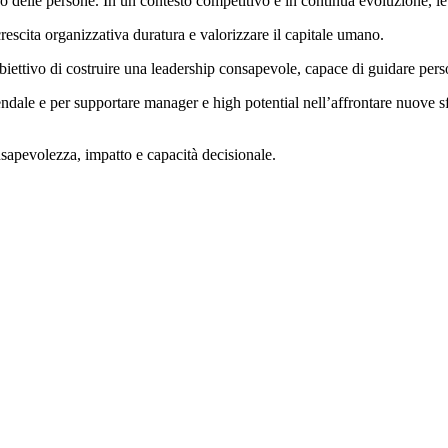
elle persone. In un contesto competitivo e in continua evoluzione, le pe
scita organizzativa duratura e valorizzare il capitale umano.
iettivo di costruire una leadership consapevole, capace di guidare perso
endale e per supportare manager e high potential nell’affrontare nuove
apevolezza, impatto e capacità decisionale.