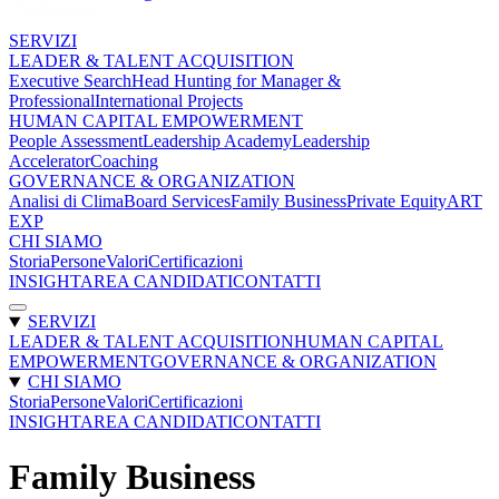
SERVIZI
LEADER & TALENT ACQUISITION
Executive Search
Head Hunting for Manager &
Professional
International Projects
HUMAN CAPITAL EMPOWERMENT
People Assessment
Leadership Academy
Leadership
Accelerator
Coaching
GOVERNANCE & ORGANIZATION
Analisi di Clima
Board Services
Family Business
Private Equity
ART
EXP
CHI SIAMO
Storia
Persone
Valori
Certificazioni
INSIGHT
AREA CANDIDATI
CONTATTI
SERVIZI
LEADER & TALENT ACQUISITION
HUMAN CAPITAL
EMPOWERMENT
GOVERNANCE & ORGANIZATION
CHI SIAMO
Storia
Persone
Valori
Certificazioni
INSIGHT
AREA CANDIDATI
CONTATTI
Family Business